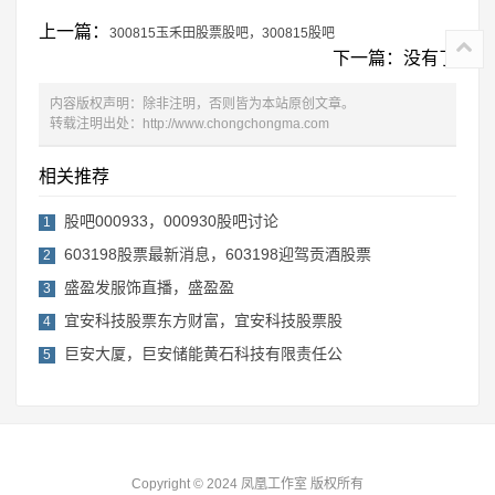
上一篇：
300815玉禾田股票股吧，300815股吧
下一篇：没有了
内容版权声明：除非注明，否则皆为本站原创文章。
转载注明出处：
http://www.chongchongma.com
相关推荐
股吧000933，000930股吧讨论
1
603198股票最新消息，603198迎驾贡酒股票
2
盛盈发服饰直播，盛盈盈
3
宜安科技股票东方财富，宜安科技股票股
4
巨安大厦，巨安储能黄石科技有限责任公
5
Copyright © 2024 凤凰工作室 版权所有