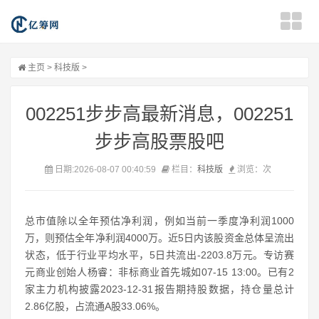
主页
>
科技版
>
002251步步高最新消息，002251
步步高股票股吧
日期:2026-08-07 00:40:59
栏目：
科技版
浏览：
次
总市值除以全年预估净利润，例如当前一季度净利润1000
万，则预估全年净利润4000万。近5日内该股资金总体呈流出
状态，低于行业平均水平，5日共流出-2203.8万元。专访赛
元商业创始人杨睿：非标商业首先城如07-15 13:00。已有2
家主力机构披露2023-12-31报告期持股数据，持仓量总计
2.86亿股，占流通A股33.06%。