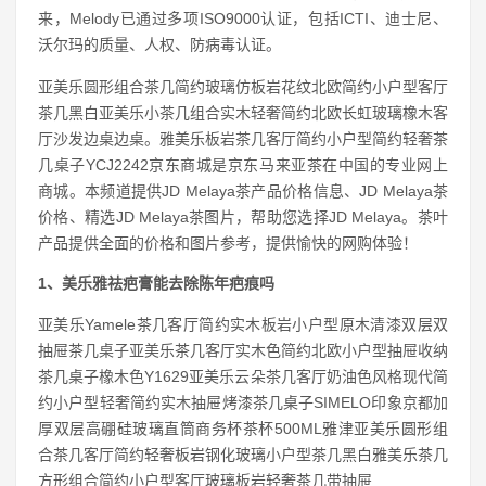
来，Melody已通过多项ISO9000认证，包括ICTI、迪士尼、
沃尔玛的质量、人权、防病毒认证。
亚美乐圆形组合茶几简约玻璃仿板岩花纹北欧简约小户型客厅
茶几黑白亚美乐小茶几组合实木轻奢简约北欧长虹玻璃橡木客
厅沙发边桌边桌。雅美乐板岩茶几客厅简约小户型简约轻奢茶
几桌子YCJ2242京东商城是京东马来亚茶在中国的专业网上
商城。本频道提供JD Melaya茶产品价格信息、JD Melaya茶
价格、精选JD Melaya茶图片，帮助您选择JD Melaya。茶叶
产品提供全面的价格和图片参考，提供愉快的网购体验！
1、美乐雅祛疤膏能去除陈年疤痕吗
亚美乐Yamele茶几客厅简约实木板岩小户型原木清漆双层双
抽屉茶几桌子亚美乐茶几客厅实木色简约北欧小户型抽屉收纳
茶几桌子橡木色Y1629亚美乐云朵茶几客厅奶油色风格现代简
约小户型轻奢简约实木抽屉烤漆茶几桌子SIMELO印象京都加
厚双层高硼硅玻璃直筒商务杯茶杯500ML雅津亚美乐圆形组
合茶几客厅简约轻奢板岩钢化玻璃小户型茶几黑白雅美乐茶几
方形组合简约小户型客厅玻璃板岩轻奢茶几带抽屉