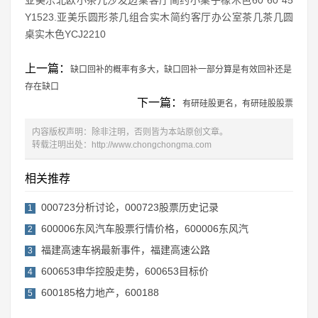
Y1523.亚美乐圆形茶几组合实木简约客厅办公室茶几茶几圆
桌实木色YCJ2210
上一篇：
缺口回补的概率有多大，缺口回补一部分算是有效回补还是
存在缺口
下一篇：
有研硅股更名，有研硅股股票
内容版权声明：除非注明，否则皆为本站原创文章。
转载注明出处：
http://www.chongchongma.com
相关推荐
000723分析讨论，000723股票历史记录
1
600006东风汽车股票行情价格，600006东风汽
2
福建高速车祸最新事件，福建高速公路
3
600653申华控股走势，600653目标价
4
600185格力地产，600188
5