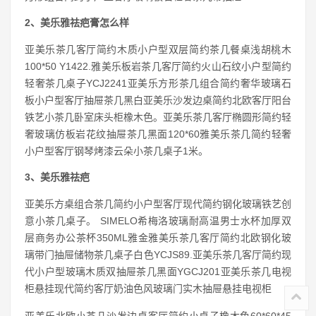
2、美乐雅祛疤膏怎么样
亚美乐茶几客厅简约木质小户型双层简约茶几餐桌浅胡桃木
100*50 Y1422.雅美乐板岩茶几客厅简约火山石纹小户型简约
轻奢茶几桌子YCJ2241亚美乐方形茶几组合简约奢华玻璃石
板小户型客厅抽屉茶几黑白亚美乐沙发边桌简约北欧客厅阳台
铁艺小茶几卧室床头柜橡木色。亚美乐茶几客厅椭圆形简约轻
奢玻璃仿板岩花纹抽屉茶几黑面120*60雅美乐茶几简约轻奢
小户型客厅钢琴烤漆云朵小茶几桌子1米。
3、美乐雅祛疤
亚美乐方桌组合茶几简约小户型客厅现代简约钢化玻璃铁艺创
意小茶几桌子。 SIMELO希梅洛玻璃耐高温男士水杯加厚双
层商务办公茶杯350ML雅金雅美乐茶几客厅简约北欧钢化玻
璃带门抽屉储物茶几桌子白色YCJS89.亚美乐茶几客厅简约现
代小户型玻璃木质双抽屉茶几黑面YGCJ201亚美乐茶几电视
柜悬挂现代简约客厅奶油色风玻璃门实木抽屉悬挂电视柜
亚美乐北欧小茶几沙发边桌客厅简约小桌子橡木色60*60*45